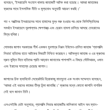
বলেছেন, ‘ইসরায়েলি সংযোগ থাকায় জাহাজটি আটক করা হয়েছে। আমরা জাহাজের
ক্রুদের সাথে ইসলামিক নীতি ও মূল্যবোধ অনুযায়ী আচরণ করছি।’
গত ৭ অক্টোবর ইসরায়েলের সাথে হামাসের যুদ্ধ শুরু হওয়ার পর থেকে ফিলিস্তিনিদের
সমর্থনে ইসরায়েলে দূরপাল্লার ক্ষেপণাস্ত্র এবং ড্রোন হামলা চালিয়ে আসছে তেহরানের
মিত্র হুথিরা।
সোমবার জাপান সরকারের শীর্ষ একজন মুখপাত্র নিপ্পন ইউসেন-চালিত জাহাজ ‘গ্যালাক্সি
লিডার’ হুতিদের হাতে আটকের বিষয়টি নিশ্চিত করেছেন। আটককৃত জাহাজ ও এর ক্রুদের
দ্রুত মুক্তি দিতে হুতিদের প্রতি আহ্বান জানানোর পাশাপাশি এ বিষয়ে সৌদিআরব, ওমান
এবং ইরানের সাহায্যে চেয়েছে জাপান।
জাপানের চিফ ক্যাবিনেট সেক্রেটারি হিরোকাজু মাতসুনো এক সংবাদ সম্মেলনে বলেছেন,
‘আমরা এই ধরনের কাজের তীব্র নিন্দা জানাচ্ছি।’ ক্রুদের মধ্যে কোনো জাপানি নাগরিক
নেই বলে জানান তিনি।
এলএসইজি ডেটা অনুসারে, গ্যালাক্সি লিডার জাহাজটির মালিকানা আইল অব ম্যান-