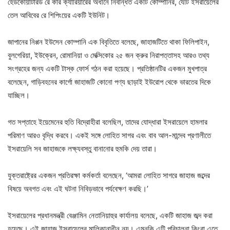
হেডকোয়ার্টারড রে কার ক্যারিয়ারের অধীনে নিবন্ধিত একটি কোম্পানির, যেটি ইসরায়েলের
তেল আবিবের রে শিপিংয়ের একটি ইউনিট।
জাপানের নিপ্পন ইউসেন কোম্পানি এক বিবৃতিতে বলেছে, জাহাজটিতে থাকা ফিলিপাইন,
বুলগেরিয়া, ইউক্রেন, রোমানিয়া ও মেক্সিকোর ২৫ জন ক্রুর নিরাপত্তাসহ আরও তথ্য
সংগ্রহের জন্য একটি টাস্ক ফোর্স গঠন করা হয়েছে। প্রতিষ্ঠানটির একজন মুখপাত্র
বলেছেন, গাড়িবহনের কার্গো জাহাজটি কোনো পণ্য ছাড়াই ইউরোপ থেকে ভারতের দিকে
যাচ্ছিল।
গত সপ্তাহে ইয়েমেনের হুতি বিদ্রোহীরা বলেছিল, তাদের যোদ্ধারা ইসরায়েলে হামলার
পরিমাণ আরও বৃদ্ধি করবে। একই সঙ্গে লোহিত সাগর এবং বাব আল-মান্দেব প্রণালীতে
ইসরায়েলি সব জাহাজকে লক্ষ্যবস্তু বানানোর হুমকি দেয় তারা।
যুক্তরাষ্ট্রের একজন প্রতিরক্ষা কর্মকর্তা বলেছেন, ‘আমরা লোহিত সাগরে জাহাজ জব্দের
বিষয়ে অবগত এবং এই ঘটনা নিবিড়ভাবে পর্যবেক্ষণ করছি।’
ইসরায়েলের প্রধানমন্ত্রী বেঞ্জামিন নেতানিয়াহুর কার্যালয় বলেছে, একটি জাহাজ জব্দ করা
হয়েছে। এই জাহাজ ইসরায়েলের মালিকানাধীন নয়। এমনকি এটি পরিচালনা কিংবা এতে