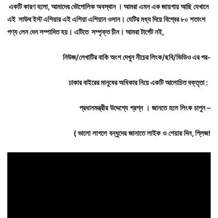
একটি কারণ হলো, আমাদের ভৌগোলিক অবস্থান । আমরা এমন এক জায়গায় আছি যেখানে
এই সাউথ ইস্ট এশিয়ার এই এশিয়া এশিয়ান ওসান। যেটির মধ্য দিয়ে বিশ্বের ৮০ শতাংশ
পণ্য লেন দেন সম্পাদিত হয়। এটিতে সম্পৃক্ত চীন। আমরা টার্গেট নই,
নিউজ/
লেখাটির
বাকি
অংশ
দেখুন
নীচের
লিংক/
ছবি/
ভিডিও
এর
পর-
ঢাকার
বাইরের
মানুষের
অধিকার
নিয়ে
একটি
আলোচিত
বক্তৃতা :
প্রধানমন্ত্রীর
উদ্দেশ্যে
প্রশ্ন
।
জানতে
হলে
লিংক
চাপুন –
(
ভালো
লাগলে
বন্ধুদের
জানাতে
লাইক
ও
শেয়ার
দিন,
প্লিজ!