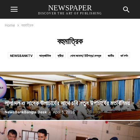
NEWSPAPER
DISCOVER THE ART OF PUBLISHING
Home
বহুমাত্রিক
বহুমাত্রিক
NEWSBANKTV
আন্তর্জাতিক
ক্রীড়া
খোলা জানালা/ চিঠিপত্র/ফেসবুক
জাতীয়
ধর্ম দর্শন
বহুমাত্রিক
ব্যবসা-বাণিজ্য
রাজনীতি
শিল্প সাহিত্য
সম্পাদকীয়/কলাম
সাংগঠনিক
সাদা দল ও সাবেক উপাচার্যের সাথে চবি নতুন উপাচার্যের মতবিনিময়
NewsBankBangla Desk
-
April 5, 2026