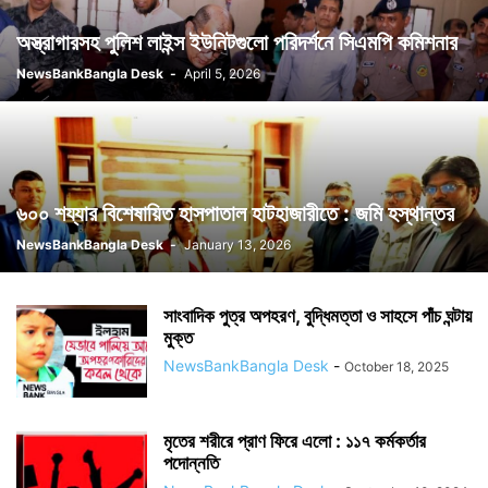
অস্ত্রাগারসহ পুলিশ লাইন্স ইউনিটগুলো পরিদর্শনে সিএমপি কমিশনার
NewsBankBangla Desk
-
April 5, 2026
৬০০ শয্যার বিশেষায়িত হাসপাতাল হাটহাজারীতে : জমি হস্থান্তর
NewsBankBangla Desk
-
January 13, 2026
সাংবাদিক পুত্র অপহরণ, বুদ্ধিমত্তা ও সাহসে পাঁচ ঘন্টায়
মুক্ত
NewsBankBangla Desk
-
October 18, 2025
মৃতের শরীরে প্রাণ ফিরে এলো : ১১৭ কর্মকর্তার
পদোন্নতি