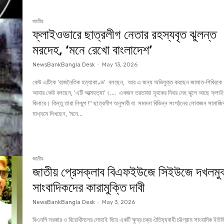
জাতীয়
ফ্লাইওভারে ছাত্রলীগ নেতার রহস্যবৃত ঝুলন্ত
মরদেহ, ‘মনে রেখো বাংলাদেশ’
NewsBankBangla Desk
-
May 13, 2026
কেউ এটিকে 'রাজনৈতিক হত্যাকাণ্ড' বলছেন, আর এ জন্য অভিযুক্ত করছেন জামাত-শিবিরক
আবার কেউ বলছেন, 'এটি আত্মহত্যা'।.... একজন তরতাজা যুবকের নিথর দেহ ঝুলে আছে ফ্লা
কিনারে। কিন্তু তারা নিশ্চুপ !" ছাত্রলীগ অনুসারী বা সমমনা বিভিন্ন সংগঠনের লোকজন সামাজিক
মাধ্যমে লিখছেন, 'মনে...
জাতীয়
জাতীয় প্রেসক্লাব বিএফইউজে সিইউজে দখলমুক
সাংবাদিকদের কারামুক্তি দাবী
NewsBankBangla Desk
-
May 3, 2026
বিএনপি সরকার ও বিরোধীদলের দোহাই দিয়ে একটি ক্ষুদ্র চক্র ঐতিহ্যবাহী চট্টগ্রাম সাংবাদিক ইউন