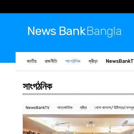
News Bank
Bangla
জাতীয়
রাজনীতি
সাংগঠনিক
ক্রীড়া
NewsBankT
সাংগঠনিক
NewsBankTV
আন্তর্জাতিক
ক্রীড়া
খোলা জানালা/ চিঠিপত্র/ফেসবু