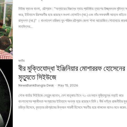
নিউজ ব্যাংক বাংলা, চট্টগ্রাম : "অন্যায়ের বিরুদ্ধে ন্যায় প্রতিষ্ঠায় ত্যাগের উজ্জ্বলতম দৃষ্টান্ত স্থাপন
করে, ইতিহাসে চিরস্মরণীয় হয়ে রয়েছেন মওলা হোসাইন (আ.) এবং তাঁর সফরসঙ্গী আহলে বাইতে
রাসূলগণ (আ.)" । বাংলাদেশ তরিকত যুব পরিষদ চট্টগ্রাম জেলা শাখা আয়োজিত শোহাদায়ে কারব
মাহফিলের...
জাতীয়
বীর মুক্তিযোদ্ধা ইঞ্জিনিয়ার মোশাররফ হোসেনের
মৃত্যুতে সিইউজে
NewsBankBangla Desk
-
May 15, 2026
শোক বার্তায় সিইউজে নেতৃবৃন্দ জানান, দেশ মাতৃকার টানে ৭১ এর মহান মুক্তিযুদ্ধে লড়াই করে
বাংলাদেশের স্বাধীনতা সংগ্রামের ইতিহাসে অনন্য হয়ে রয়েছেন তিনি। দীর্ঘ বর্ণাঢ্য রাজনীতির মুখ
চরিত্র হিসেবে, বৃহত্তর চট্টগ্রামের উন্নয়ন সারথী হিসেবে স্মরণীয় হয়ে থাকবেন বলেও মনে করেন.