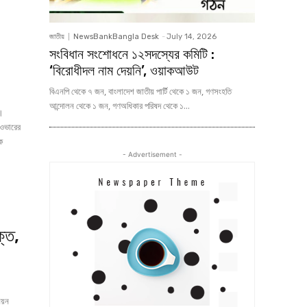
জাতীয়
NewsBankBangla Desk
-
July 14, 2026
সংবিধান সংশোধনে ১২সদস্যের কমিটি :
‘বিরোধীদল নাম দেয়নি’, ওয়াকআউট
বিএনপি থেকে ৭ জন, বাংলাদেশ জাতীয় পার্টি থেকে ১ জন, গণসংহতি
আন্দোলন থেকে ১ জন, গণঅধিকার পরিষদ থেকে ১...
ে।
ইওভারের
- Advertisement -
্ত,
িয়ন