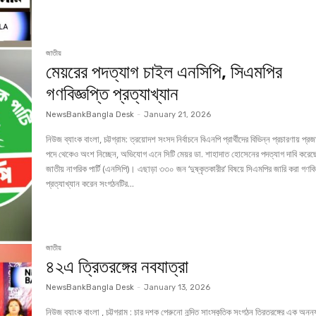
জাতীয়
মেয়রের পদত্যাগ চাইল এনসিপি, সিএমপির
গণবিজ্ঞপ্তি প্রত্যাখ্যান
NewsBankBangla Desk
-
January 21, 2026
নিউজ ব্যাংক বাংলা, চট্টগ্রাম: ত্রয়োদশ সংসদ নির্বাচনে বিএনপি প্রার্থীদের বিভিন্ন প্রচারণায় প্রজাতন্ত্রের
পদে থেকেও অংশ নিচ্ছেন, অভিযোগ এনে সিটি মেয়র ডা. শাহাদাত হোসেনের পদত্যাগ দাবি করেছ
জাতীয় নাগরিক পার্টি (এনসিপি)। এছাড়া ৩৩০ জন ‘দুষ্কৃতকারীর’ বিষয়ে সিএমপির জারি করা গণবিজ
প্রত্যাখ্যান করেন সংগঠনটির...
জাতীয়
৪২এ ত্রিতরঙ্গের নবযাত্রা
NewsBankBangla Desk
-
January 13, 2026
নিউজ ব্যাংক বাংলা , চট্টগ্রাম : চার দশক পেরুনো নন্দিত সাংস্কৃতিক সংগঠন ত্রিতরঙ্গের এক অনন্য