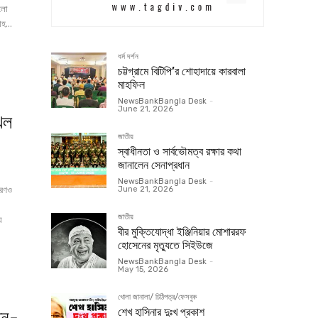
ুলো
োহ...
ধর্ম দর্শন
চট্টগ্রামে বিটিপি’র শোহাদায়ে কারবালা
মাহফিল
NewsBankBangla Desk
-
June 21, 2026
খল
জাতীয়
স্বাধীনতা ও সার্বভৌমত্ব রক্ষার কথা
জানালেন সেনাপ্রধান
NewsBankBangla Desk
-
ারণও
June 21, 2026
া
জাতীয়
বীর মুক্তিযোদ্ধা ইঞ্জিনিয়ার মোশাররফ
হোসেনের মৃত্যুতে সিইউজে
NewsBankBangla Desk
-
May 15, 2026
খোলা জানালা/ চিঠিপত্র/ফেসবুক
শেখ হাসিনার দুঃখ প্রকাশ
েতন-