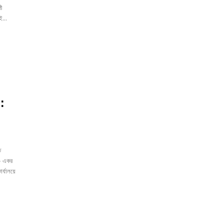
পী
ই...
:
২০ একর
র্যালয়ে