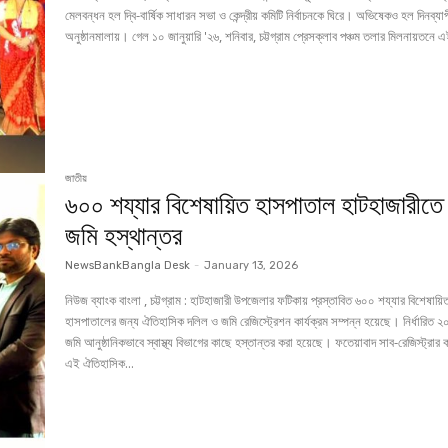
মেলবন্ধন হল দ্বি-বার্ষিক সাধারন সভা ও কেন্দ্রীয় কমিটি নির্বাচনকে ঘিরে। অভিষেকও হল দিনব্যা
অনুষ্ঠানমালায়। গেল ১০ জানুয়ারি '২৬, শনিবার, চট্টগ্রাম প্রেসক্লাব পঞ্চম তলার মিলনায়তনে এ
জাতীয়
৬০০ শয্যার বিশেষায়িত হাসপাতাল হাটহাজারীতে 
জমি হস্থান্তর
NewsBankBangla Desk
-
January 13, 2026
নিউজ ব্যাংক বাংলা , চট্টগ্রাম : হাটহাজারী উপজেলার ফটিকায় প্রস্তাবিত ৬০০ শয্যার বিশেষায়িত
হাসপাতালের জন্য ঐতিহাসিক দলিল ও জমি রেজিস্ট্রেশন কার্যক্রম সম্পন্ন হয়েছে। নির্ধারিত 
জমি আনুষ্ঠানিকভাবে স্বাস্থ্য বিভাগের কাছে হস্তান্তর করা হয়েছে। ফতেয়াবাদ সাব-রেজিস্ট্রার কা
এই ঐতিহাসিক...