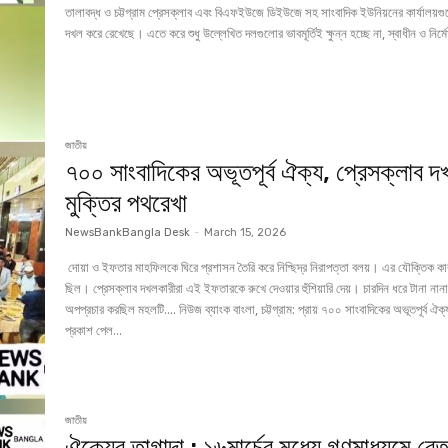
তালাবদ্ধ ও চট্টগ্রাম প্রেসক্লাব এবং বিএফইউজে ডিইউজে সহ সাংবাদিক ইউনিয়নের কার্যালয়গ
দখল করে রেখেছে। এতে করে শুধু উল্লেখিত দলগুলোর ভাবমূর্তিই ক্ষুন্ন হচ্ছে না, স্বাধীন ও নির্ম
জাতীয়
৭০০ সাংবাদিকের অভূতপূর্ব ঐক্য, প্রেসক্লাব দ
মুক্তির পথরেখা
NewsBankBangla Desk
-
March 15, 2026
দোয়া ও ইফতার মাহফিলকে ঘিরে প্রশাসন তৈরি করে নিশ্ছিদ্র নিরাপত্তা বলয়। এর যৌক্তিক ক
ছিল। প্রেসক্লাব দখলকারীরা এই ইফতারকে রুখে দেওয়ার হুঁশিয়ারি দেয়। চারদিন ধরে টানা নান
অপপ্রচার করছিল মহলটি.... নিউজ ব্যাংক বাংলা, চট্টগ্রাম: প্রায় ৭০০ সাংবাদিকের অভূতপূর্ব ঐক্য
প্রকাশ পেল...
জাতীয়
ঐক্যের তাগাদা : ১৬মার্চের মধ্যে গণমাধ্যমে ব