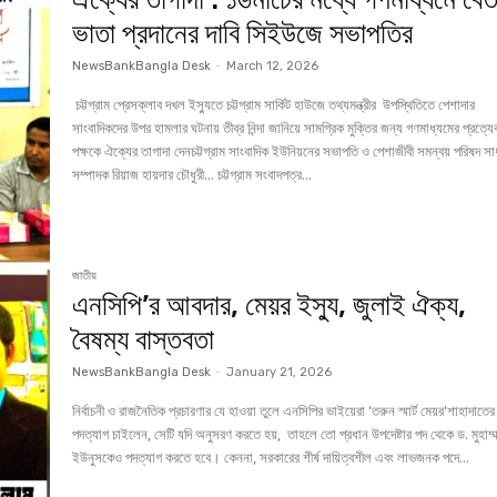
ভাতা প্রদানের দাবি সিইউজে সভাপতির
NewsBankBangla Desk
-
March 12, 2026
চট্টগ্রাম প্রেসক্লাব দখল ইস্যুতে চট্টগ্রাম সার্কিট হাউজে তথ্যমন্ত্রীর উপস্থিতিতে পেশাদার
সাংবাদিকদের উপর হামলার ঘটনায় তীব্র নিন্দা জানিয়ে সামগ্রিক মুক্তির জন্য গণমাধ্যমের প্রত্যে
পক্ষকে ঐক্যের তাগাদা দেনচট্টগ্রাম সাংবাদিক ইউনিয়নের সভাপতি ও পেশাজীবী সমন্বয় পরিষদ স
সম্পাদক রিয়াজ হায়দার চৌধুরী... চট্টগ্রাম সংবাদপত্র...
জাতীয়
এনসিপি’র আবদার, মেয়র ইস্যু, জুলাই ঐক্য,
বৈষম্য বাস্তবতা
NewsBankBangla Desk
-
January 21, 2026
নির্বাচনী ও রাজনৈতিক প্রচারণার যে হাওয়া তুলে এনসিপির ভাইয়েরা 'তরুন স্মার্ট মেয়র'শাহাদাতের
পদত্যাগ চাইলেন, সেটি যদি অনুসরণ করতে হয়, তাহলে তো প্রধান উপদেষ্টার পদ থেকে ড. মুহাম্
ইউনুসকেও পদত্যাগ করতে হবে। কেননা, সরকারের শীর্ষ দায়িত্বশীল এবং লাভজনক পদে...