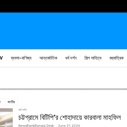
V
ব্যবসা-বাণিজ্য
আন্তর্জাতিক
ধর্ম দর্শন
শিল্প সাহিত্য
বহুমাত্রিক
ক
জাতীয়
ধর্ম দর্শন
চট্টগ্রামে বিটিপি’র শোহাদায়ে কারবালা মাহফিল
NewsBankBangla Desk
-
June 21, 2026